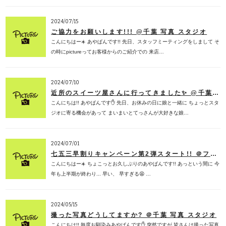
2024/07/15
ご協力をお願いします!!! @千葉 写真 スタジオ
こんにちはー☀️ あやぱんです!! 先日、スタッフミーティングをしまして そ
の時にpictureってお客様からのご紹介での 来店…
2024/07/10
近所のスイーツ屋さんに行ってきました✨ @千葉 フォトスタジオ
こんにちは!! あやぱんです✋ 先日、お休みの日に娘と一緒に ちょっとスタ
ジオに寄る機会があって まいまいとてっさんが大好きな娘…
2024/07/01
七五三早割りキャンペーン第2弾スタート!! ＠フォトスタジオ 千葉
こんにちはー☀️ ちょこっとお久しぶりのあやぱんです!! あっという間に 今
年も上半期が終わり... 早い、 早すぎる😫 …
2024/05/15
撮った写真どうしてますか? ＠千葉 写真 スタジオ
こんにちは!! 毎度お馴染みあやぱんです✋ 突然ですが 皆さんは撮った写真