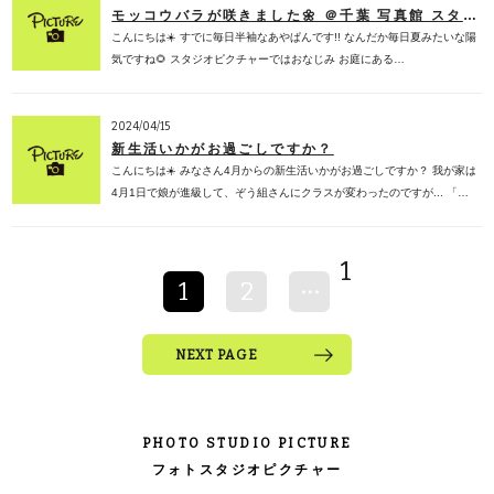
モッコウバラが咲きました🌼 ＠千葉 写真館 スタジオ
こんにちは☀️ すでに毎日半袖なあやぱんです!! なんだか毎日夏みたいな陽
気ですね🌻 スタジオピクチャーではおなじみ お庭にある…
2024/04/15
新生活いかがお過ごしですか？
こんにちは☀️ みなさん4月からの新生活いかがお過ごしですか？ 我が家は
4月1日で娘が進級して、ぞう組さんにクラスが変わったのですが... 「…
1
2
NEXT PAGE
PHOTO STUDIO PICTURE
フォトスタジオピクチャー