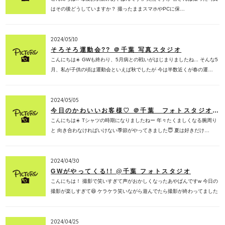
はその後どうしていますか？ 撮ったままスマホやPCに保…
2024/05/10
そろそろ運動会?? ＠千葉 写真スタジオ
こんにちは☀️ GWも終わり、5月病との戦いがはじまりましたね... そんな5
月、私が子供の頃は運動会といえば秋でしたが 今は半数近くが春の運…
2024/05/05
今日のかわいいお客様♡ ＠千葉 フォトスタジオ
こんにちは☀️ Tシャツの時期になりましたねー 年々たくましくなる腕周り
と 向き合わなければいけない季節がやってきました😇 夏は好きだけ…
2024/04/30
GWがやってくる!! @千葉 フォトスタジオ
こんにちは！ 撮影で笑いすぎて声がおかしくなったあやぱんですw 今日の
撮影が楽しすぎて😆 ケラケラ笑いながら遊んでたら撮影が終わってました
💓 …
2024/04/25