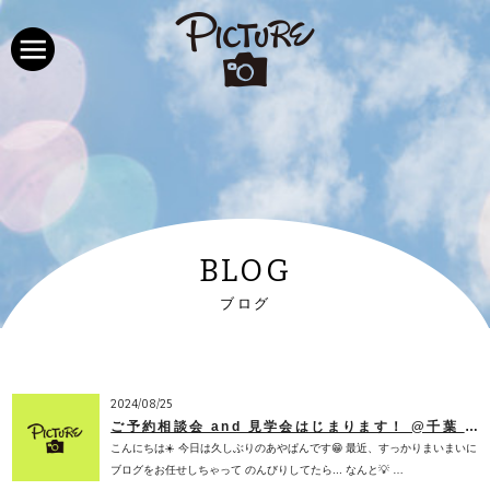
BLOG
ブログ
2024/08/25
ご予約相談会 and 見学会はじまります！ @千葉 写真 スタジオ
こんにちは☀️ 今日は久しぶりのあやぱんです😁 最近、すっかりまいまいに
ブログをお任せしちゃって のんびりしてたら... なんと💡 …