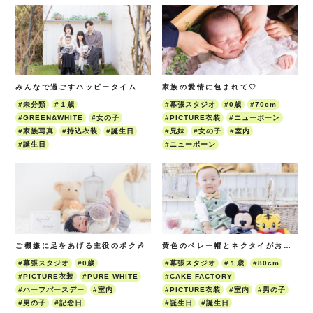
みんなで過ごすハッピータイム！！
家族の愛情に包まれて♡
#未分類
#１歳
#幕張スタジオ
#0歳
#70cm
#GREEN&WHITE
#女の子
#PICTURE衣装
#ニューボーン
#家族写真
#持込衣装
#誕生日
#兄妹
#女の子
#室内
#誕生日
#ニューボーン
ご機嫌に足をあげる主役のボク🎶
黄色のベレー帽とネクタイがお似合いの、ハッピーバースデー！
#幕張スタジオ
#0歳
#幕張スタジオ
#１歳
#80cm
#PICTURE衣装
#PURE WHITE
#CAKE FACTORY
#ハーフバースデー
#室内
#PICTURE衣装
#室内
#男の子
#男の子
#記念日
#誕生日
#誕生日