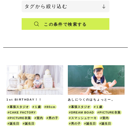
タグから絞り込む
この条件で検索する
1st BIRTHDAY！！
あしにつくのはちょっとー。
#幕張スタジオ
#１歳
#80cm
#幕張スタジオ
#１歳
#CAKE FACTORY
#DREAM BOAD
#PICTURE衣装
#PICTURE衣装
#室内
#男の子
#スマッシュケーキ
#室内
#誕生日
#誕生日
#男の子
#誕生日
#誕生日