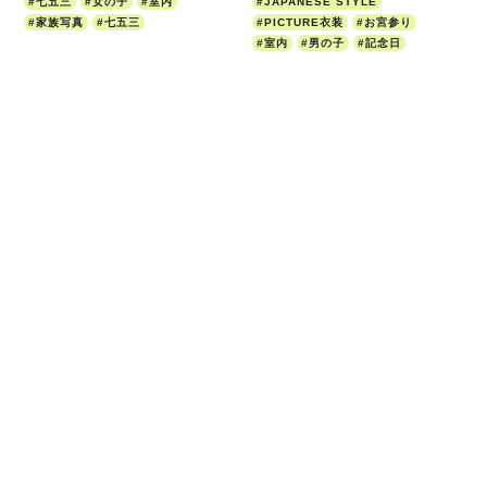
#七五三
#女の子
#室内
#JAPANESE STYLE
#家族写真
#七五三
#PICTURE衣装
#お宮参り
#室内
#男の子
#記念日
まっすぐカメラを見つめる大人びた表情！
天使のような愛おしい寝顔♡
#幕張スタジオ
#5歳
#幕張スタジオ
#0歳
#70cm
#GREEN&WHITE
#BLOOKLYN
#PICTURE衣装
#PICTURE衣装
#七五三
#屋外
#ニューボーン
#女の子
#室内
#男の子
#七五三
#ニューボーン
PHOTO STUDIO PICTURE
フォトスタジオピクチャー
〒262-0026
千葉県千葉市花見川区瑞穂3-23-12