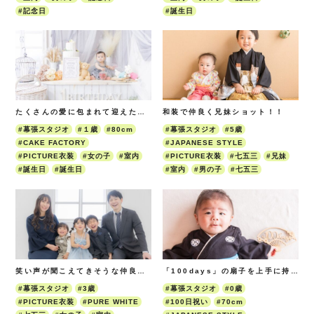
#記念日
#誕生日
たくさんの愛に包まれて迎えた最初の記念日☆
和装で仲良く兄妹ショット！！
#幕張スタジオ
#１歳
#80cm
#幕張スタジオ
#5歳
#CAKE FACTORY
#JAPANESE STYLE
#PICTURE衣装
#女の子
#室内
#PICTURE衣装
#七五三
#兄妹
#誕生日
#誕生日
#室内
#男の子
#七五三
笑い声が聞こえてきそうな仲良し家族！！
「100days」の扇子を上手に持てたね♪
#幕張スタジオ
#3歳
#幕張スタジオ
#0歳
#PICTURE衣装
#PURE WHITE
#100日祝い
#70cm