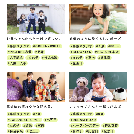
お兄ちゃんたちと一緒で嬉しいわたし♡
妖精のように愛くるしいポーズ！
#幕張スタジオ
#GREEN&WHITE
#幕張スタジオ
#１歳
#80cm
#PICTURE衣装
#兄妹
#BLOOKLYN
#PICTURE衣装
#入学記念
#女の子
#持込衣装
#女の子
#室内
#誕生日
#入園・入学
#誕生日
三姉妹の晴れやかな記念日。
ナマケモノさんと一緒にがんばるうつ伏せ！
#幕張スタジオ
#7歳
#幕張スタジオ
#0歳
#JAPANESE STYLE
#七五三
#DREAM BOAD
#女の子
#姉妹
#室内
#ハーフバースデー
#持込衣装
#持込衣装
#七五三
#男の子
#記念日
#記念日