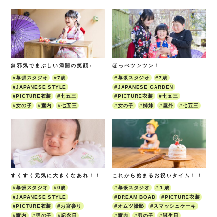
無邪気でまぶしい満開の笑顔♪
ほっぺツンツン！
#幕張スタジオ
#7歳
#幕張スタジオ
#7歳
#JAPANESE STYLE
#JAPANESE GARDEN
#PICTURE衣装
#七五三
#PICTURE衣装
#七五三
#女の子
#室内
#七五三
#女の子
#姉妹
#屋外
#七五三
すくすく元気に大きくなあれ！！
これから始まるお祝いタイム！！
#幕張スタジオ
#0歳
#幕張スタジオ
#１歳
#JAPANESE STYLE
#DREAM BOAD
#PICTURE衣装
#PICTURE衣装
#お宮参り
#オムツ撮影
#スマッシュケーキ
#室内
#男の子
#記念日
#室内
#男の子
#誕生日