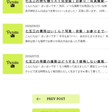
七五三の持ち物リスト完全版｜お参り・写真撮影で必要なものを子ども専門フォトスタジオが解説【2026年版】
こんにちは！ まいまいです！ 先日、いつも撮影でお世話になっている検
見川神社さんのほおづき祭りにいっきました！ 正直に言います。 10年…
2026/08/03
七五三の費用はいくら？写真・衣装・お参りまでの相場を子ども専門フォトスタジオが徹底解説【2026年版】
こんにちは！ まいまいです！ 今日もあつーい。 あせがとまりません！ 先
週末は色々な場所でお祭りや花火大会があった千葉県…
2026/07/31
七五三の母親の服装はどうする？後悔しない服装選び・色・マナーを子ども専門フォトスタジオが徹底解説【2026年版】
こんにちは！ まいまいです！ もう梅雨ってあけました？ 最近ニュースを
テレビで見る時間もなく毎日慌ただしく生きてますw 暑くて暑くて、、…
PREV POST