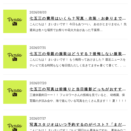
2026/08/03
七五三の費用はいくら？写真・衣装・お参りまでの相場を子ども専門フォトスタジオが徹底解説【2026年版】
こんにちは！ まいまいです！ 今日もあつーい。 あせがとまりません！ 先
週末は色々な場所でお祭りや花火大会があった千葉県…
2026/07/31
七五三の母親の服装はどうする？後悔しない服装選び・色・マナーを子ども専門フォトスタジオが徹底解説【2026年版】
こんにちは！ まいまいです！ もう梅雨ってあけました？ 最近ニュースを
テレビで見る時間もなく毎日慌ただしく生きてますw 暑くて暑くて、、…
2026/07/20
七五三の写真は前撮りと当日撮影どっちがおすすめ？メリット・デメリットを子供専門フォトスタジオが徹底解説【2026年版】
三連休最終日ーー！！ フォロワーさんの投稿を見ていると、 幼稚園、保
育園の夕涼み会や、海で遊んでいる写真をたくさん見ます！！ 夏！！！！
って感…
2026/07/17
写真スタジオはいつ予約するのがベスト？「まだ早いかな？」と迷っているママへ
こんにちは！ まいまいです！ ついに明日から夏休みですね。 夏休みのご