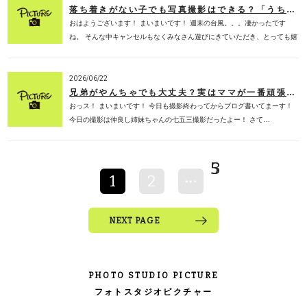
落ち着きがない子でも写真撮影はできる？「うちの子だけ大変かも…」と思っているママへ 千葉フォトスタジオ
おはようございます！ まいまいです！ 週末の台風。。。凄かったです
ね。 そんな中キャンセルもなくみなさん遊びにきていただき、とっても嬉
しく思い…
2026/06/22
兄弟がやんちゃでも大丈夫？実はママが一番頑張っているかもしれません！！
おっス！ まいまいです！ 今日も撮影終わってからブログ書いてまーす！
今日の撮影は仲良し姉妹ちゃんの七五三撮影だったよー！ さて…
53
1
2
NEXT PAGE
PHOTO STUDIO PICTURE
フォトスタジオピクチャー