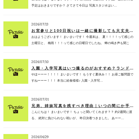
予定はおきまりですか？ さてさて今日は 写真スタジオはい…
2026/07/13
お宮参りと100日祝いは一緒に撮影しても大丈夫？後悔しない選び方を子供専門フォトスタジオが解説しちゃいます！
おはようございます！ まいまいです！ 今週末は、 夏！！！！って感じの
土曜日と、 梅雨！！！って感じの日曜日でしたね。 蝉の鳴き声も聞こ
え…
2026/07/10
入園・入学写真はいつ撮るのがおすすめ？ランドセルが大きく見える「今」を残してほしい理由！！！！
やほーーー！！！！ まいまいです！ もうすぐ夏休み！！ お昼ご飯問題で
すねーーー！！！ 本当に給食様様♪ 入園・入学写…
2026/07/01
兄弟、姉妹写真を残すべき理由｜いつの間にか手をつながなくなる日が来るから。千葉 フォトスタジオ編
こんにちは！ まいまいです！ ちょっと聞いてくれます？？ 約2週間に渡
る、 絶対に負けられない戦いが、 昨日決着つきました。 あーー…
2026/06/29