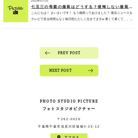
2026/07/31
七五三の母親の服装はどうする？後悔しない服装選び・色・マナーを子ども専門フォトスタジオが徹底解説【2026年版】
こんにちは！ まいまいです！ もう梅雨ってあけました？ 最近ニュースを
テレビで見る時間もなく毎日慌ただしく生きてますw 暑くて暑くて、、…
PREV POST
NEXT POST
PHOTO STUDIO PICTURE
フォトスタジオピクチャー
〒262-0026
千葉県千葉市花見川区瑞穂3-23-12
アクセス