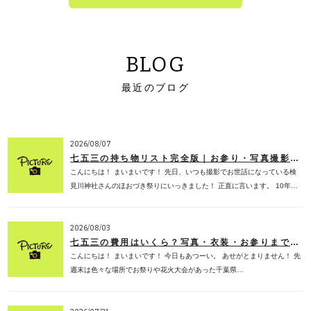
BLOG
最近のブログ
2026/08/07
七五三の持ち物リスト完全版｜お参り・写真撮影で必要なものを子ども専門フォトスタジオが解説【2026年版】
こんにちは！ まいまいです！ 先日、いつも撮影でお世話になっている検
見川神社さんのほおづき祭りにいっきました！ 正直に言います。 10年…
2026/08/03
七五三の費用はいくら？写真・衣装・お参りまでの相場を子ども専門フォトスタジオが徹底解説【2026年版】
こんにちは！ まいまいです！ 今日もあつーい。 あせがとまりません！ 先
週末は色々な場所でお祭りや花火大会があった千葉県…