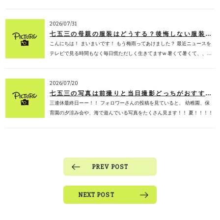
2026/07/31
七五三の母親の服装はどうする？後悔しない服装選び・色・マナーを子ども専門フォトスタジオが徹底解説【2026年版】
こんにちは！ まいまいです！ もう梅雨ってあけました？ 最近ニュースを
テレビで見る時間もなく毎日慌ただしく生きてますw 暑くて暑くて、、…
2026/07/20
七五三の写真は前撮りと当日撮影どっちがおすすめ？メリット・デメリットを子供専門フォトスタジオが徹底解説【2026年版】
三連休最終日ーー！！ フォロワーさんの投稿を見ていると、 幼稚園、保
育園の夕涼み会や、海で遊んでいる写真をたくさん見ます！！ 夏！！！！
って感…
PREV POST
NEXT POST