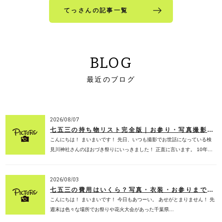
てっさんの記事一覧
BLOG
最近のブログ
2026/08/07
七五三の持ち物リスト完全版｜お参り・写真撮影で必要なものを子ども専門フォトスタジオが解説【2026年版】
こんにちは！ まいまいです！ 先日、いつも撮影でお世話になっている検
見川神社さんのほおづき祭りにいっきました！ 正直に言います。 10年…
2026/08/03
七五三の費用はいくら？写真・衣装・お参りまでの相場を子ども専門フォトスタジオが徹底解説【2026年版】
こんにちは！ まいまいです！ 今日もあつーい。 あせがとまりません！ 先
週末は色々な場所でお祭りや花火大会があった千葉県…