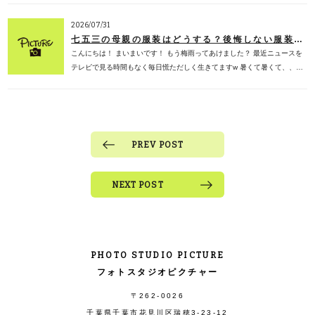
2026/07/31
七五三の母親の服装はどうする？後悔しない服装選び・色・マナーを子ども専門フォトスタジオが徹底解説【2026年版】
こんにちは！ まいまいです！ もう梅雨ってあけました？ 最近ニュースを
テレビで見る時間もなく毎日慌ただしく生きてますw 暑くて暑くて、、…
PREV POST
NEXT POST
PHOTO STUDIO PICTURE
フォトスタジオピクチャー
〒262-0026
千葉県千葉市花見川区瑞穂3-23-12