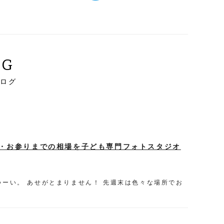
OG
ブログ
・お参りまでの相場を子ども専門フォトスタジオ
つーい。 あせがとまりません！ 先週末は色々な場所でお