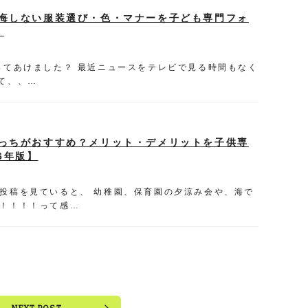
悔しない服装選び・色・マナーを子ども専門フォ
】
ってあけました？ 最近ニュースをテレビで見る時間もなく
て、、…
っちがおすすめ？メリット・デメリットを子供専
6年版】
の投稿を見ていると、 幼稚園、保育園の夕涼み会や、海で
夏！！！！って感…