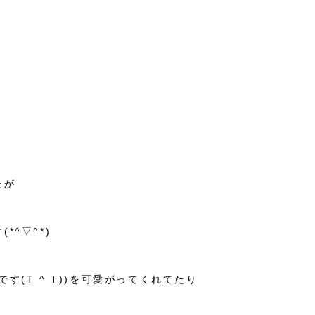
たが
^▽^*)
(T ^ T))を可愛がってくれてたり